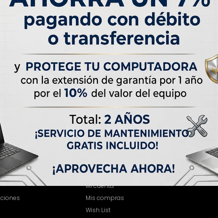
Te recomendamos quitar:
0 GHZ - 4.5 GHZ
Quitar filtros
Frecuencia Procesador:
2.0 GHZ - 4.5 GH
MI CUENTA
Mi cuenta
iciones
Mis compras
Wish List