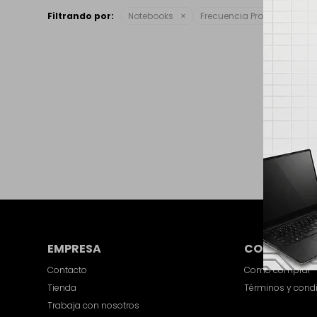
Filtrando por:
Notebooks
Frecuencia Procesador:
2.
EMPRESA
COMPRA
Contacto
Como comprar
Tienda
Términos y cond
Trabaja con nosotros