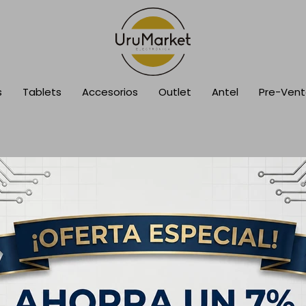
s
Tablets
Accesorios
Outlet
Antel
Pre-Ven
cción.
sca en otras secciones de nuestro catálogo.