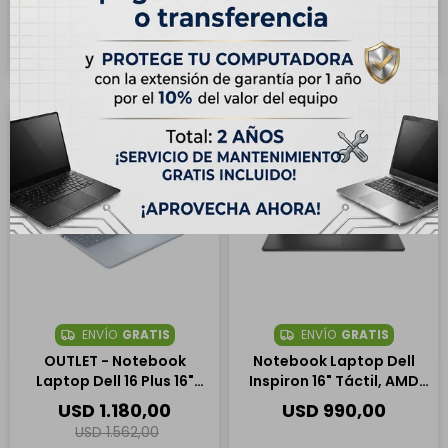
Hasta en 12 cuotas de
Hasta en 12 cuotas de
USD 95.42
USD 95.75
24
ENVÍO
GRATIS
ENVÍO
GRATIS
OUTLET - Notebook
Notebook Laptop Dell
Laptop Dell 16 Plus 16"
Inspiron 16" Táctil, AMD
FHD Táctil, Intel Core
Ryzen 7 250, 16GB RAM,
USD
1.180,00
USD
990,00
Ultra 9 288V, 32GB RAM,
1TB SSD
USD
1.562,00
1TB SSD