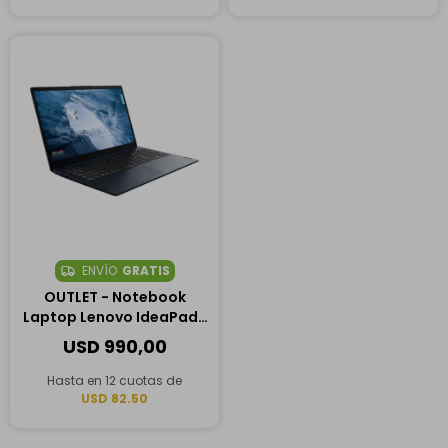
ENVÍO
GRATIS
OUTLET - Notebook
Laptop Lenovo IdeaPad 1
15IJL7 15.5″, Intel Pentium
USD
990,00
Silver N6000, 4GB RAM,
128GB SSD
Hasta en 12 cuotas de
USD 82.50