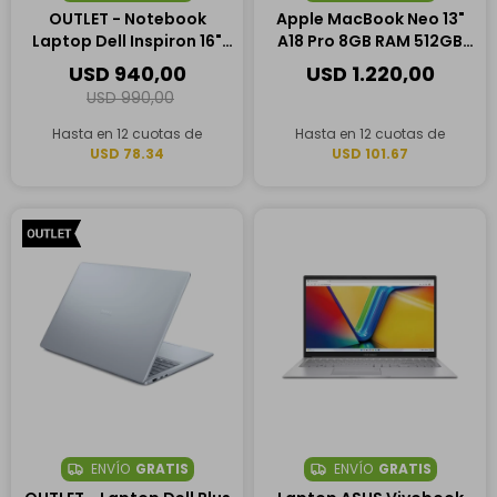
OUTLET - Notebook
Apple MacBook Neo 13"
Laptop Dell Inspiron 16"
A18 Pro 8GB RAM 512GB
Táctil, AMD Ryzen 7 250,
SSD, 6CPU 5GPU - Azul
USD
940,00
USD
1.220,00
16GB RAM, 1TB SSD
USD
990,00
Hasta en 12 cuotas de
Hasta en 12 cuotas de
USD 78.34
USD 101.67
ENVÍO
GRATIS
ENVÍO
GRATIS