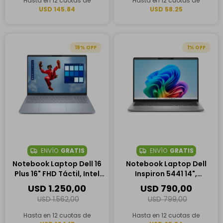
Hasta en 12 cuotas de
Hasta en 12 cuotas de
USD 145.84
USD 58.25
19
1
ENVÍO
GRATIS
ENVÍO
GRATIS
Notebook Laptop Dell 16
Notebook Laptop Dell
Plus 16" FHD Táctil, Intel
Inspiron 5441 14",
Core Ultra 9 288V, 32GB
Qualcomm Snapdragon
USD
1.250,00
USD
790,00
RAM, 1TB SSD
X Plus, 16GB RAM, 1TB SSD
USD
1.562,00
USD
799,00
Hasta en 12 cuotas de
Hasta en 12 cuotas de