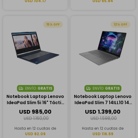
USD 104.17
USD 65.84
15
12
ENVÍO
GRATIS
ENVÍO
GRATIS
Notebook Laptop Lenovo
Notebook Laptop Lenovo
IdeaPad Slim 5i 16" Táctil,
IdeaPad Slim 7 14ILL10 14"
Intel Core 7 240H, 16GB
OLED Táctil, Intel Core
USD
985,00
USD
1.399,00
RAM, 1TB SSD
Ultra 7 258V, 32GB RAM,
USD
1.160,00
USD
1.598,00
1TB SSD
Hasta en 12 cuotas de
Hasta en 12 cuotas de
USD 82.09
USD 116.59