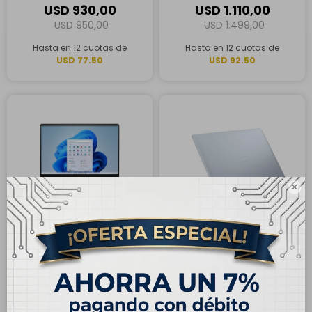
16GB RAM, 1TB SSD
16GB RAM, 1TB SSD
USD
930,00
USD
1.110,00
USD
950,00
USD
1.499,00
Hasta en 12 cuotas de
Hasta en 12 cuotas de
USD 77.50
USD 92.50

ENVÍO
GRATIS
ENVÍO
GRATIS
Laptop Dell Inspiron 16"
Laptop Dell Plus 16"
Táctil, AMD Ryzen 7 250,
Táctil, Intel Core Ultra 7
32GB RAM, 2TB SSD
258V, 32GB RAM, 1TB SSD
USD
1.145,00
USD
1.149,00