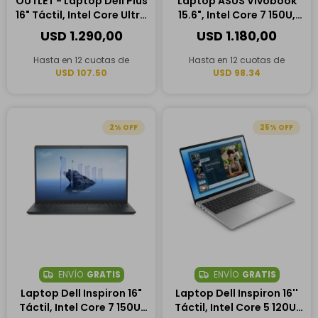
OUTLET - Laptop Dell Plus
Laptop ASUS Vivobook
16" Táctil, Intel Core Ultra
15.6", Intel Core 7 150U,
7 258V, 32GB RAM, 1TB
16GB RAM, 1TB SSD
USD
1.290,00
USD
1.180,00
SSD
Hasta en 12 cuotas de
Hasta en 12 cuotas de
USD 107.50
USD 98.34
2
25
ENVÍO
GRATIS
ENVÍO
GRATIS
Laptop Dell Inspiron 16"
Laptop Dell Inspiron 16''
Táctil, Intel Core 7 150U,
Táctil, Intel Core 5 120U,