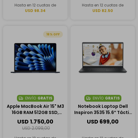
Hasta en 12 cuotas de
Hasta en 12 cuotas de
USD 98.34
USD 82.50
16
ENVÍO
GRATIS
ENVÍO
GRATIS
Apple MacBook Air 15" M3
Notebook Laptop Dell
16GB RAM 512GB SSD,
Inspiron 3535 15.6″ Táctil,
8CPU 10GPU -
AMD Ryzen 7 7730U, 16GB
USD
1.750,00
USD
699,00
Medianoche
RAM, 512GB SSD
USD
2.099,00