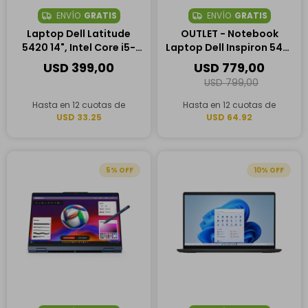
ENVÍO
GRATIS
ENVÍO
GRATIS
Laptop Dell Latitude
OUTLET - Notebook
5420 14", Intel Core i5-
Laptop Dell Inspiron 5441
1145G7, 16GB RAM, 256GB
14", Qualcomm
USD
399,00
USD
779,00
SSD
Snapdragon X Plus, 16GB
USD
799,00
RAM, 1TB SSD
Hasta en 12 cuotas de
Hasta en 12 cuotas de
USD 33.25
USD 64.92
5
10