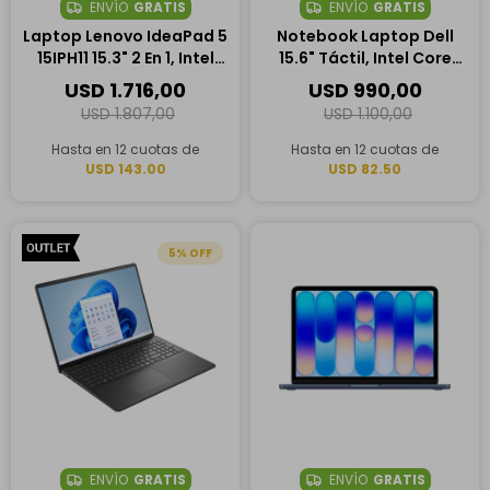
ENVÍO
GRATIS
ENVÍO
GRATIS
Laptop Lenovo IdeaPad 5
Notebook Laptop Dell
15IPH11 15.3" 2 En 1, Intel
15.6" Táctil, Intel Core
Core Ultra 7 355, 16GB
Ultra 7 255U, 16GB RAM,
USD
1.716,00
USD
990,00
RAM, 512GB SSD
1TB SSD
USD
1.807,00
USD
1.100,00
Hasta en 12 cuotas de
Hasta en 12 cuotas de
USD 143.00
USD 82.50
5
ENVÍO
GRATIS
ENVÍO
GRATIS