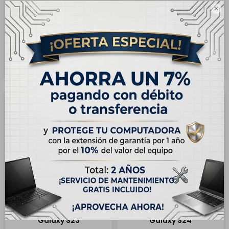

Case para iPhone 15
Case para iPhone 16
USD
15,00
USD
15,00
Hasta en 12 cuotas de
Hasta en 12 cuotas de
USD 1.25
USD 1.25
Case para Samsung
Case para Samsung
Galaxy S23
Galaxy S24