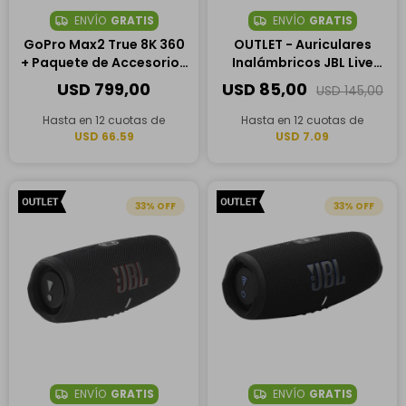
ENVÍO
GRATIS
ENVÍO
GRATIS
GoPro Max2 True 8K 360
OUTLET - Auriculares
+ Paquete de Accesorios
Inalámbricos JBL Live
+ Kit de Reemplazo de
675NC
USD
799,00
USD
85,00
USD
145,00
Lentes
Hasta en 12 cuotas de
Hasta en 12 cuotas de
USD 66.59
USD 7.09
33
33
ENVÍO
GRATIS
ENVÍO
GRATIS