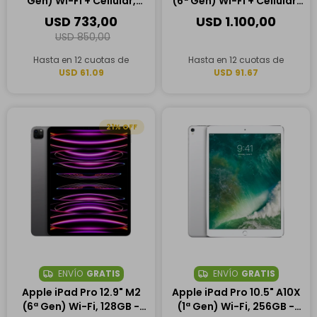
Gen) Wi-Fi + Cellular,
(6ª Gen) Wi-Fi + Cellular,
256GB - Plata
64GB - Rosa
USD
733,00
USD
1.100,00
USD
850,00
Hasta en 12 cuotas de
Hasta en 12 cuotas de
USD 61.09
USD 91.67
21
ENVÍO
GRATIS
ENVÍO
GRATIS
Apple iPad Pro 12.9" M2
Apple iPad Pro 10.5" A10X
(6ª Gen) Wi-Fi, 128GB -
(1ª Gen) Wi-Fi, 256GB -