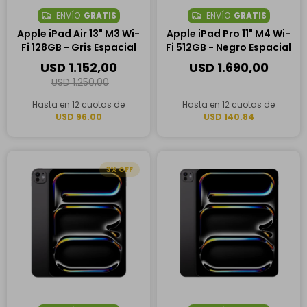
ENVÍO
GRATIS
ENVÍO
GRATIS
Apple iPad Air 13" M3 Wi-
Apple iPad Pro 11" M4 Wi-
Fi 128GB - Gris Espacial
Fi 512GB - Negro Espacial
USD
1.152,00
USD
1.690,00
USD
1.250,00
Hasta en 12 cuotas de
Hasta en 12 cuotas de
USD 96.00
USD 140.84
3