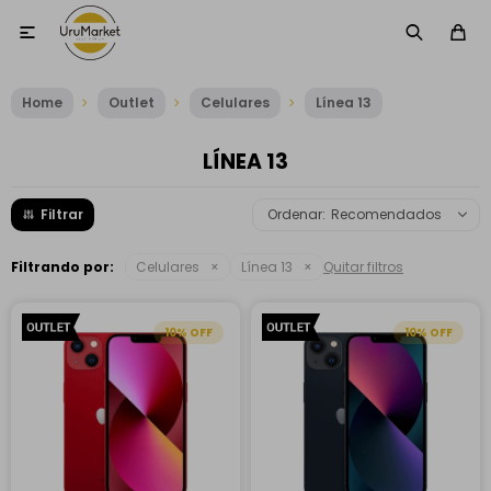

Home
Outlet
Celulares
Línea 13
LÍNEA 13
Recomendados
Filtrando por:
Celulares
Línea 13
Quitar filtros
10
10