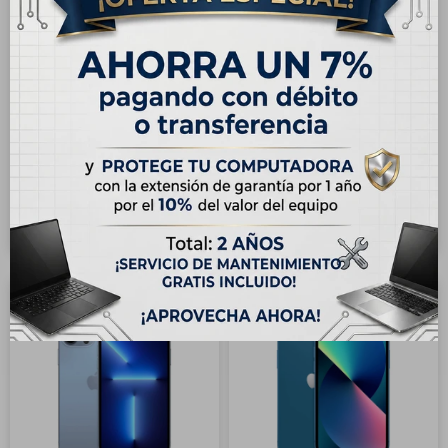
ENVÍO
GRATIS
ENVÍO
GRATIS
OUTLET - Apple iPhone 13
OUTLET - Apple iPhone 13
Pro 512GB - Oro
Pro 128GB - Grafito
USD
685,00
USD
565,00
USD
840,00
USD
699,00
Hasta en 12 cuotas de
Hasta en 12 cuotas de
USD 57.09
USD 47.09
10
27