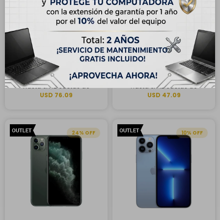
ENVÍO
GRATIS
ENVÍO
GRATIS
OUTLET - Apple iPhone 16
OUTLET - Apple iPhone 13
256GB - Verde Azulado
Pro 128GB - Grafito
USD
913,00
USD
565,00
USD
990,00
USD
699,00
Hasta en 12 cuotas de
Hasta en 12 cuotas de
USD 76.09
USD 47.09
24
10