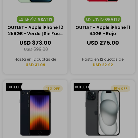
ENVÍO
GRATIS
ENVÍO
GRATIS
OUTLET - Apple iPhone 12
OUTLET - Apple iPhone 11
256GB - Verde | Sin Face
64GB - Rojo
ID
USD
373,00
USD
275,00
USD
599,00
Hasta en 12 cuotas de
Hasta en 12 cuotas de
USD 31.09
USD 22.92
19
10