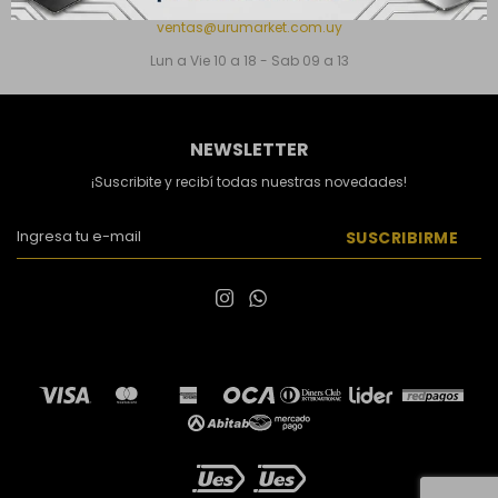
24180111
ventas@urumarket.com.uy
Lun a Vie 10 a 18 - Sab 09 a 13
NEWSLETTER
¡Suscribite y recibí todas nuestras novedades!
SUSCRIBIRME

