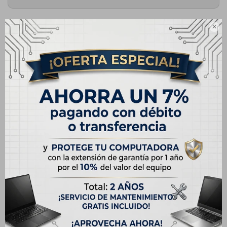
Mensaje

ENVIAR
UruMarket Electrónica
Constituyente 1898 esq Emilio Frugoni
Montevideo
,
Montevideo
Uruguay