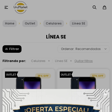

Home
Outlet
Celulares
Línea SE
LÍNEA SE
Recomendados
Filtrando por:
Celulares
Línea SE
Quitar filtros
19
51
