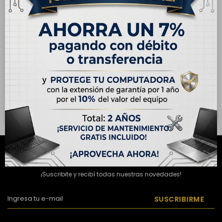
ENVÍO
GRATIS
ENVÍO
GRATIS
OUTLET - Apple iPhone SE
OUTLET - Apple iPhone SE
(3) Generación 128GB -
(3) Generación 64GB -
Medianoche
Medianoche
USD
206,00
USD
189,00
USD
389,00
USD
255,00
Hasta en 12 cuotas de
Hasta en 12 cuotas de
USD 17.17
USD 15.75
NEWSLETTER
¡Suscribite y recibí todas nuestras novedades!
SUSCRIBIRME