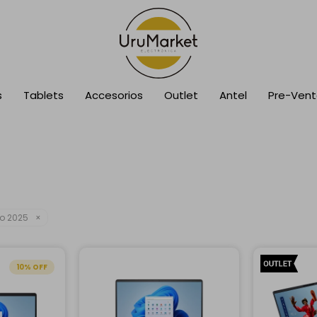
s
Tablets
Accesorios
Outlet
Antel
Pre-Ven
ño 2025
10