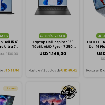
RATIS
ENVÍO
GRATIS
E
 Dell 15.6"
Laptop Dell Inspiron 16"
OUTLET - 
re Ultra 7
Táctil, AMD Ryzen 7 250,
Dell 16 Pl
, 1TB SSD
32GB RAM, 2TB SSD
Intel Co
USD
1.145,00
US
USD
1.100,00
32GB 
U
 de
USD 82.50
Hasta en 12 cuotas de
USD 95.42
Hasta en 12 
12
11