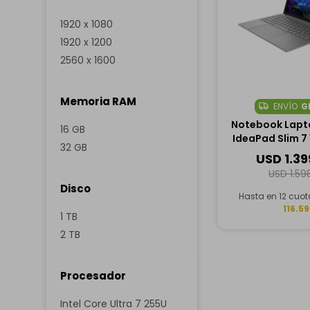
1920 x 1080
1920 x 1200
2560 x 1600
Memoria RAM
ENVÍO
G
Notebook Lapt
16 GB
IdeaPad Slim 7 
32 GB
OLED Táctil, Inte
USD
1.3
7 258V, 32GB RA
USD
1.59
Disco
Hasta en 12 cuo
116.59
1 TB
2 TB
Procesador
Intel Core Ultra 7 255U