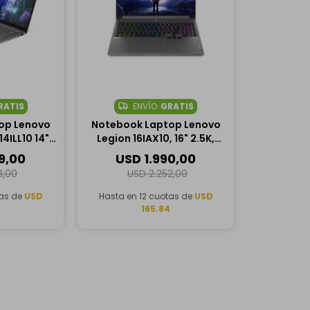
RATIS
ENVÍO
GRATIS
op Lenovo
Notebook Laptop Lenovo
14ILL10 14"
Legion 16IAX10, 16" 2.5K,
l Core Ultra
Intel Core Ultra 9 275HX,
99,00
USD
1.990,00
M, 1TB SSD
32GB RAM, 1TB SSD, NVIDIA
8,00
USD
2.252,00
GeForce RTX 5060 8GB
tas de
USD
Hasta en 12 cuotas de
USD
165.84