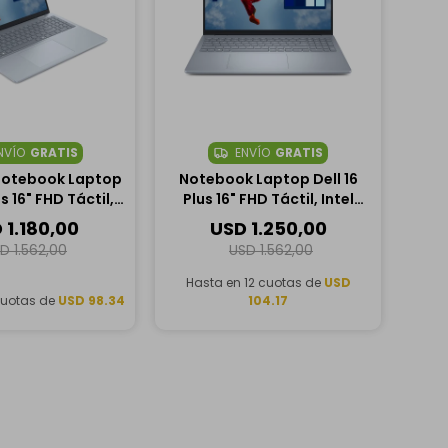
NVÍO
GRATIS
ENVÍO
GRATIS
Notebook Laptop
Notebook Laptop Dell 16
us 16" FHD Táctil,
Plus 16" FHD Táctil, Intel
re Ultra 9 288V,
Core Ultra 9 288V, 32GB
D
1.180,00
USD
1.250,00
RAM, 1TB SSD
RAM, 1TB SSD
SD
1.562,00
USD
1.562,00
Hasta en 12 cuotas de
USD
cuotas de
USD 98.34
104.17