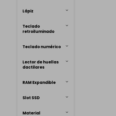
Lápiz
Teclado
retroiluminado
Teclado numérico
Lector de huellas
dactilares
RAM Expandible
Slot SSD
Material