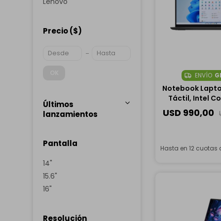
Lenovo
Precio
($)
OK
ENVÍO
G
Notebook Laptop
Táctil, Intel Co
Últimos
255U, 16GB RAM
USD
990,00
lanzamientos
Pantalla
Hasta en 12 cuotas
14"
15.6"
16"
Resolución