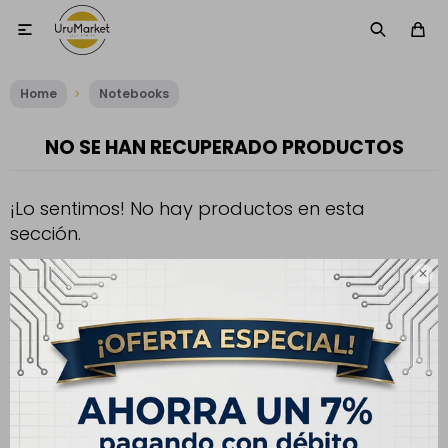

Home
Notebooks
NO SE HAN RECUPERADO PRODUCTOS
¡Lo sentimos! No hay productos en esta
sección.
Inténtalo nuevamente con otros criterios de filtrado o busca en

otras secciones de nuestro catálogo.
Filtrando por:
Categoría notebook:
2-en-1 Notebook