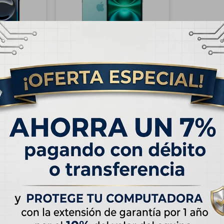
RATIS
ENVÍO
GRATIS
iPhone 16E
OUTLET - Apple iPhone 16
Negro
256GB - Verde Azulado
USD
913,00
USD
859,00
USD
990,00
 de
USD 57.50
Hasta en 12 cuotas de
USD 76.09