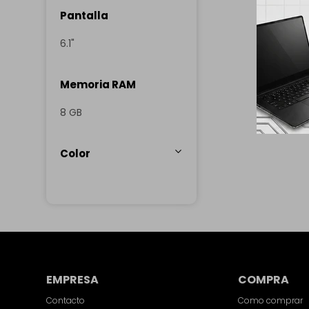
Pantalla
6.1"
Memoria RAM
8 GB
Color
EMPRESA
COMPRA
Contacto
Como comprar