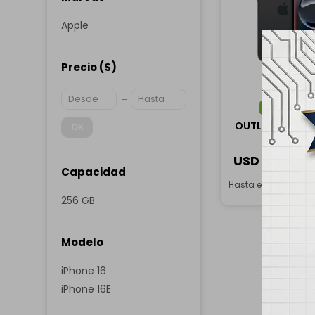
Apple
Precio
($)
ENVÍO
G
OUTLET - Apple 
OK
256GB - 
USD
690,00
Capacidad
Hasta en 12 cuotas
256 GB
Modelo
iPhone 16
iPhone 16E