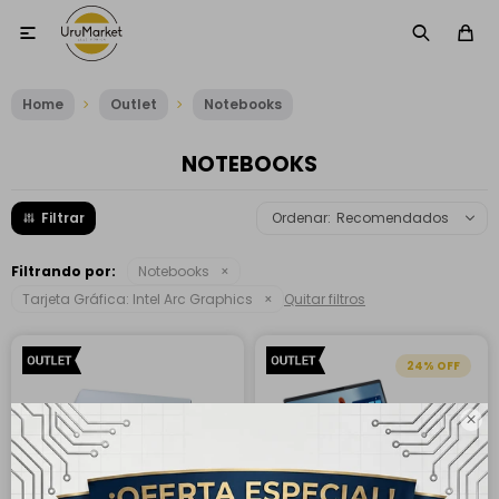

Home
Outlet
Notebooks
NOTEBOOKS
Recomendados
Filtrando por:
Notebooks
Tarjeta Gráfica:
Intel Arc Graphics
Quitar filtros
24
