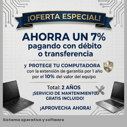
- Tipo: IPS, antirreflejo
- Formato: 16:10
- Frecuencia de actualización: hasta 60 Hz
- Brillo: 300 nits
Diseño y dimensiones
- Color: Azul (Ice Blue)
- Teclado: Retroiluminado, inglés (US)
- Touchpad: Multitáctil de precisión
- Dimensiones: 356.78 × 250.60 × 16.99 mm
- Peso: 1.87 kg
Sistema operativo y software