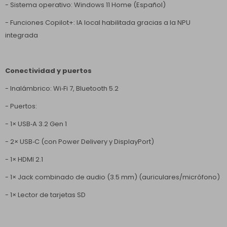
- Sistema operativo: Windows 11 Home (Español)
- Funciones Copilot+: IA local habilitada gracias a la NPU
integrada
Conectividad y puertos
- Inalámbrico: Wi‑Fi 7, Bluetooth 5.2
- Puertos:
- 1× USB‑A 3.2 Gen 1
- 2× USB‑C (con Power Delivery y DisplayPort)
- 1× HDMI 2.1
- 1× Jack combinado de audio (3.5 mm) (auriculares/micrófono)
- 1× Lector de tarjetas SD