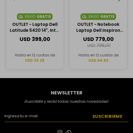
ENVÍO
GRATIS
ENVÍO
GRATIS
OUTLET - Laptop Dell
OUTLET - Notebook
Latitude 5420 14", Intel
Laptop Dell Inspiron
Core i5-1145G7, 16GB
5441 14", Qualcomm
USD
399,00
USD
779,00
RAM, 256GB SSD
Snapdragon X Plus,
USD
799,00
16GB RAM, 1TB SSD
Hasta en 12 cuotas de
Hasta en 12 cuotas de
USD 33.25
USD 64.92
NEWSLETTER
¡Suscribite y recibí todas nuestras novedades!
SUSCRIBIRME

