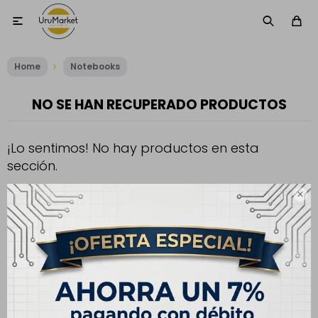

Home
Notebooks
NO SE HAN RECUPERADO PRODUCTOS
¡Lo sentimos! No hay productos en esta
sección.
Inténtalo nuevamente con otros criterios de filtrado o busca en

otras secciones de nuestro catálogo.
Filtrando por:
Categoría notebook:
Alto rendimiento