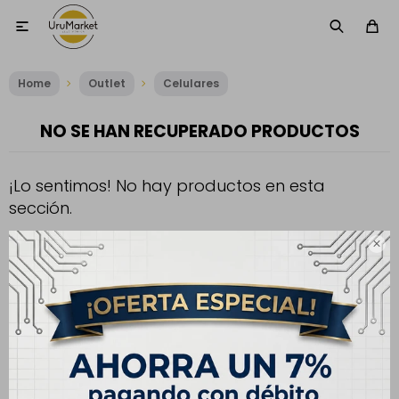

Home
Outlet
Celulares
NO SE HAN RECUPERADO PRODUCTOS
¡Lo sentimos! No hay productos en esta
sección.
Inténtalo nuevamente con otros criterios de filtrado o busca en

otras secciones de nuestro catálogo.
Filtrando por:
Celulares
Modelo:
Galaxy S20 FE
Te recomendamos quitar:
Quitar filtros
Modelo:
Galaxy S20 FE