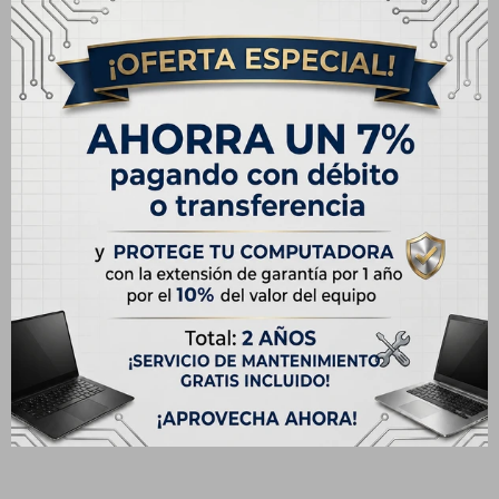
- Brillo: hasta 250 nits
- Cobertura de color: NTSC 45%
- Formato: 16:9
- Certificación: TÜV Rheinland (baja emisión de luz azul)
Diseño y dimensiones
- Color: Cool Silver
- Material: Plástico reforzado
- Teclado: Chiclet de tamaño completo con teclado numérico
- Touchpad: Multitáctil de precisión con soporte para gestos
- Dimensiones: 359.7 × 232.5 × 17.9 mm
- Peso: 1.7 kg aprox.