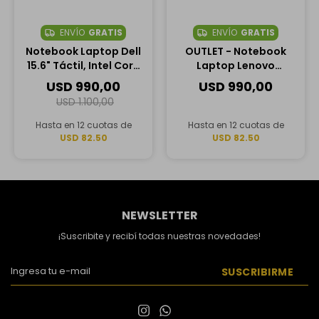
ENVÍO
GRATIS
ENVÍO
GRATIS
Notebook Laptop Dell
OUTLET - Notebook
15.6" Táctil, Intel Core
Laptop Lenovo
Ultra 7 255U, 16GB RAM,
IdeaPad 1 15IJL7 15.5″,
USD
990,00
USD
990,00
1TB SSD
Intel Pentium Silver
USD
1.100,00
N6000, 4GB RAM, 128GB
SSD
Hasta en 12 cuotas de
Hasta en 12 cuotas de
USD 82.50
USD 82.50
NEWSLETTER
¡Suscribite y recibí todas nuestras novedades!
SUSCRIBIRME

