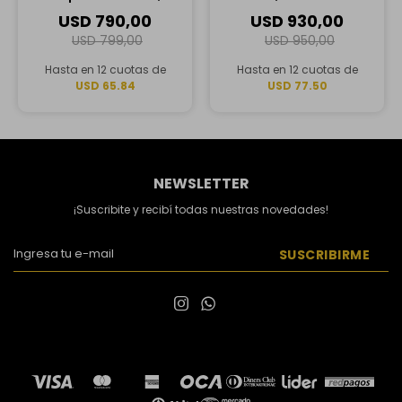
Qualcomm
150U, 16GB RAM, 1TB SSD
USD
790,00
USD
930,00
Snapdragon X Plus,
USD
799,00
USD
950,00
16GB RAM, 1TB SSD
Hasta en 12 cuotas de
Hasta en 12 cuotas de
USD 65.84
USD 77.50
NEWSLETTER
¡Suscribite y recibí todas nuestras novedades!
SUSCRIBIRME

