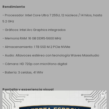
Rendimiento
- Procesador: Intel Core Ultra 7 255U, 12 núcleos / 14 hilos, hasta
5.2 GHz
- Gráficos: Intel Arc Graphics integrados
- Memoria RAM: 16 GB DDR5‑5600 MHz
- Almacenamiento: 1 TB SSD M.2 PCIe NVMe
- Audio: Altavoces estéreo con tecnología Waves MaxxAudio
- Cámara: HD 720p con micrófono digital
- Batería: 3 celdas, 41 Whr
Pantalla y experiencia visual

- Tamaño y resolución: 15.6″ FHD (1920 × 1080) táctil
- Tipo: WVA, antirreflejo