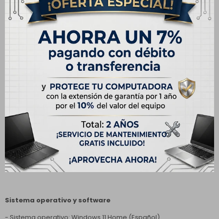
- Formato: 16:9
- Frecuencia de actualización: 60 Hz
- Brillo: 300 nits
Diseño y dimensiones
- Color: Carbon Black
- Teclado: Inglés (US) con teclado numérico.
- Touchpad: Multitáctil de precisión
- Dimensiones: 356 × 251 × 18 mm
- Peso: 1.94 kg
Sistema operativo y software
- Sistema operativo: Windows 11 Home (Español)