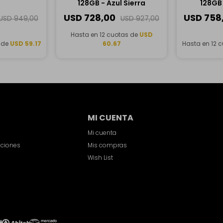
128GB - Azul Sierra
128GB 
USD
728,00
USD
758
USD
949,00
USD
927,00
Hasta en 12 cuotas de
USD
 de
USD 59.17
60.67
Hasta en 12 
MI CUENTA
Mi cuenta
iciones
Mis compras
Wish List