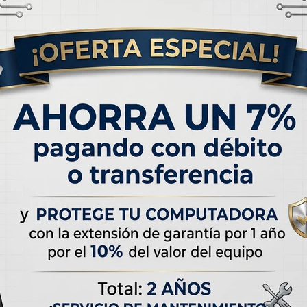
Especificaciones
Capacidad
128 GB
Modelo
iPhone 15 Plus
Pantalla
6.7"
Memoria RAM
6 GB