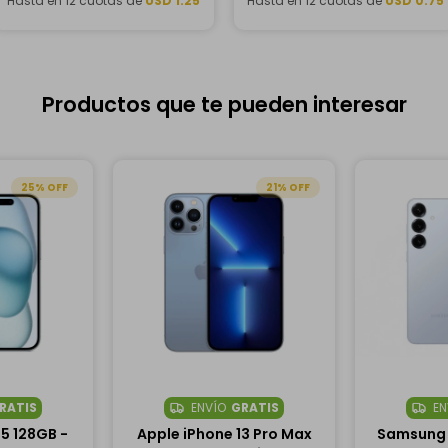
Hasta en 12 cuotas de
USD 1.25
Hasta en 12 cuotas de
USD 0.75
Productos que te pueden interesar
25
21
RATIS
ENVÍO
GRATIS
EN
15 128GB -
Apple iPhone 13 Pro Max
Samsung 