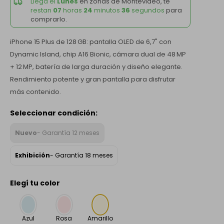
Llega el
Lunes
en zonas de Montevideo, te
restan
07
horas
24
minutos
36
segundos
para
comprarlo.
iPhone 15 Plus de 128 GB: pantalla OLED de 6,7" con
Dynamic Island, chip A16 Bionic, cámara dual de 48 MP
+ 12 MP, batería de larga duración y diseño elegante.
Rendimiento potente y gran pantalla para disfrutar
más contenido.
Seleccionar condición:
Nuevo
- Garantía 12 meses
Exhibición
- Garantía 18 meses
Elegí tu color
Azul
Rosa
Amarillo