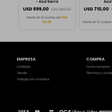
- Azul Sierra
Azul
USD
699,00
USD
710,00
USD
899,00
Hasta en 12 cuotas de
USD
58.25
Hasta en 12 cuotas
EMPRESA
COMPRA
Contacto
Como comprar
Tienda
Términos y cond
Trabaja con nosotros