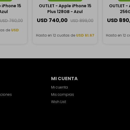
 iPhone 15
OUTLET - Apple iPhone 15
OUTLET - 
Azul
Plus 128GB - Azul
256G
USD
740,00
USD
890
USD
760,00
USD
899,00
tas de
USD
0
Hasta en 12 cuotas de
USD 61.67
Hasta en 12 
MI CUENTA
Mi cuenta
iciones
Mis compras
Wish List