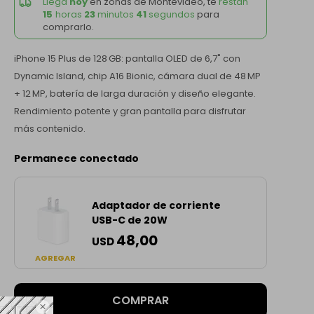
Llega
hoy
en zonas de Montevideo, te
restan
15
horas
23
minutos
41
segundos
para
comprarlo.
iPhone 15 Plus de 128 GB: pantalla OLED de 6,7" con
Dynamic Island, chip A16 Bionic, cámara dual de 48 MP
+ 12 MP, batería de larga duración y diseño elegante.
Rendimiento potente y gran pantalla para disfrutar
más contenido.
Permanece conectado
Adaptador de corriente
USB-C de 20W
48,00
USD
AGREGAR
COMPRAR
