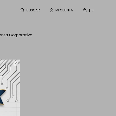
$
0
enta Corporativa
