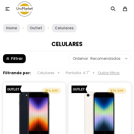

Home
Outlet
Celulares
CELULARES
Recomendados
Filtrando por:
Celulares
Pantalla:
4.7"
Quitar filtros
19
51