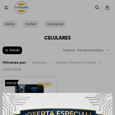

Home
Outlet
Celulares
CELULARES
Recomendados
Filtrando por:
Celulares
Modelo:
iPhone 12 Pro Max
Quitar filtros
19
