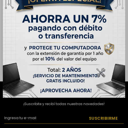
ENVÍO
GRATIS
OUTLET - Apple iPhone 12
Pro Max 128GB - Azul
Pacífico
USD
402,00
USD
499,00
Hasta en 12 cuotas de
USD 33.50
NEWSLETTER
¡Suscribite y recibí todas nuestras novedades!
SUSCRIBIRME