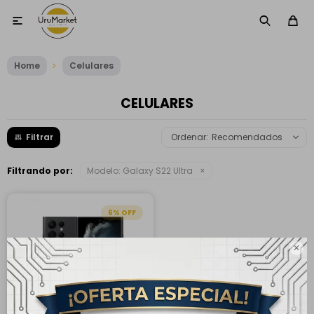

Home
Celulares
CELULARES
Recomendados
Filtrando por:
Modelo:
Galaxy S22 Ultra
6
