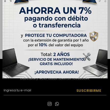
ENVÍO
GRATIS
Samsung Galaxy S22
Ultra 5G 256GB - Negro
Fantasma
USD
631,00
USD
676,00
Hasta en 12 cuotas de
USD 52.59
NEWSLETTER
¡Suscribite y recibí todas nuestras novedades!
SUSCRIBIRME

