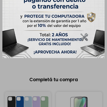
CARACTERÍSTICAS
Capacidad
512 GB
Modelo
iPhone 13 Pro
Pantalla
6.1"
Memoria RAM
6 GB
Completá tu compra