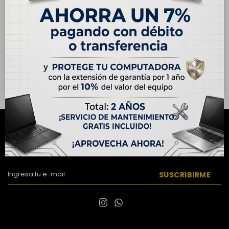
Case para iPhone 14
Vidrio Templado para
iPhone 14
USD
15,00
USD
9,00
Hasta en 12 cuotas de
Hasta en 12 cuotas de
USD 1.25
USD 0.75
NEWSLETTER
¡Suscribite y recibí todas nuestras novedades!
SUSCRIBIRME

