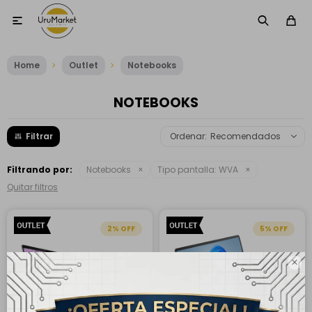

Home
Outlet
Notebooks
NOTEBOOKS
Recomendados
Filtrando por:
Notebooks
Tipo pantalla:
WVA
Quitar filtros
2
5
