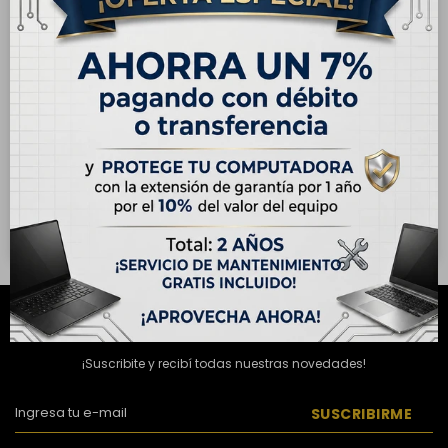
ENVÍO
GRATIS
ENVÍO
GRATIS
OUTLET - Notebook
OUTLET - Notebook
Laptop Dell Inspiron 5441
Laptop Dell Inspiron 16"
14", Qualcomm
Táctil, AMD Ryzen 7 250,
USD
779,00
USD
940,00
Snapdragon X Plus, 16GB
16GB RAM, 1TB SSD
USD
799,00
USD
990,00
RAM, 1TB SSD
Hasta en 12 cuotas de
Hasta en 12 cuotas de
USD 64.92
USD 78.34
NEWSLETTER
¡Suscribite y recibí todas nuestras novedades!
SUSCRIBIRME