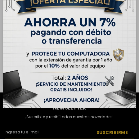
ENVÍO
GRATIS
ENVÍO
GRATIS
OUTLET - Apple iPhone SE
OUTLET - Apple iPhone SE
(3) Generación 128GB -
(3) Generación 64GB -
Medianoche
Medianoche
USD
206,00
USD
189,00
USD
389,00
USD
255,00
Hasta en 12 cuotas de
Hasta en 12 cuotas de
USD 17.17
USD 15.75
NEWSLETTER
¡Suscribite y recibí todas nuestras novedades!
SUSCRIBIRME