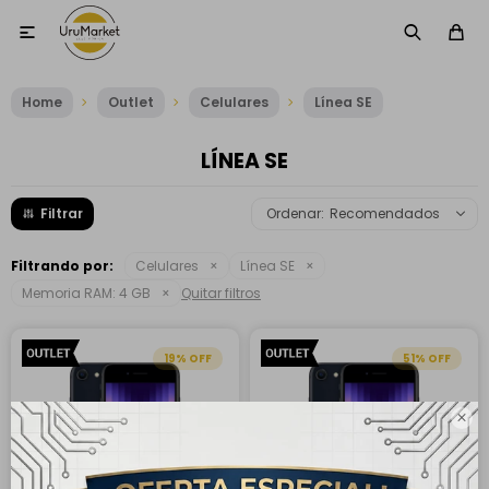

Home
Outlet
Celulares
Línea SE
LÍNEA SE
Recomendados
Filtrando por:
Celulares
Línea SE
Memoria RAM:
4 GB
Quitar filtros
19
51
