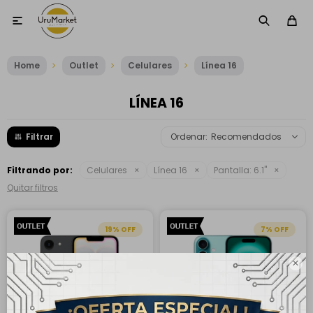

Home
Outlet
Celulares
Línea 16
LÍNEA 16
Recomendados
Filtrando por:
Celulares
Línea 16
Pantalla:
6.1"
Quitar filtros
19
7
