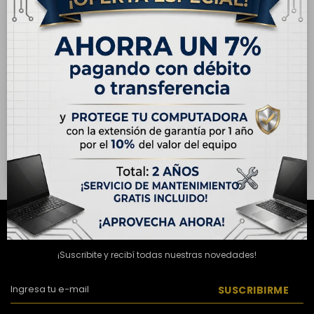
ENVÍO
GRATIS
ENVÍO
GRATIS
OUTLET - Apple iPhone 16E
OUTLET - Apple iPhone 16
256GB - Negro
256GB - Verde Azulado
USD
690,00
USD
913,00
USD
990,00
USD
859,00
Hasta en 12 cuotas de
Hasta en 12 cuotas de
USD 57.50
USD 76.09
NEWSLETTER
¡Suscribite y recibí todas nuestras novedades!
SUSCRIBIRME