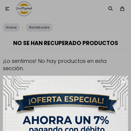

Home
Notebooks
NO SE HAN RECUPERADO PRODUCTOS
¡Lo sentimos! No hay productos en esta
sección.
Inténtalo nuevamente con otros criterios de filtrado o busca en

otras secciones de nuestro catálogo.
Filtrando por:
Procesador:
Apple M4 Pro