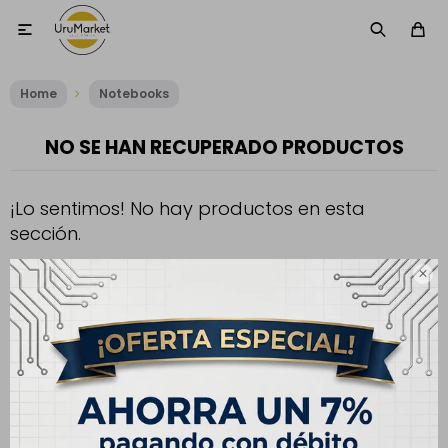

Home
Notebooks
NO SE HAN RECUPERADO PRODUCTOS
¡Lo sentimos! No hay productos en esta
sección.
Inténtalo nuevamente con otros criterios de filtrado o busca en

otras secciones de nuestro catálogo.
Filtrando por:
Procesador:
AMD Ryzen 5 7520U