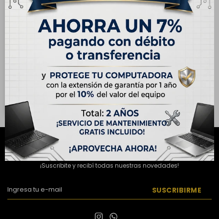
ENVÍO
GRATIS
Notebook Laptop Dell
15.6" Táctil, Intel Core
Ultra 7 255U, 16GB RAM,
USD
990,00
1TB SSD
USD
1.100,00
Hasta en 12 cuotas de
USD 82.50
NEWSLETTER
¡Suscribite y recibí todas nuestras novedades!
SUSCRIBIRME

