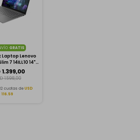
NVÍO
GRATIS
 Laptop Lenovo
lim 7 14ILL10 14"
, Intel Core Ultra
D
1.399,00
2GB RAM, 1TB SSD
SD
1.598,00
12 cuotas de
USD
116.59