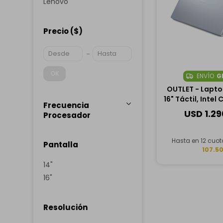
Lenovo
Precio
($)
OK
ENVÍO
G
OUTLET - Laptop
16" Táctil, Intel 
Frecuencia
258V, 32GB RAM
USD
1.2
Procesador
Hasta en 12 cuo
Pantalla
107.5
14"
16"
Resolución