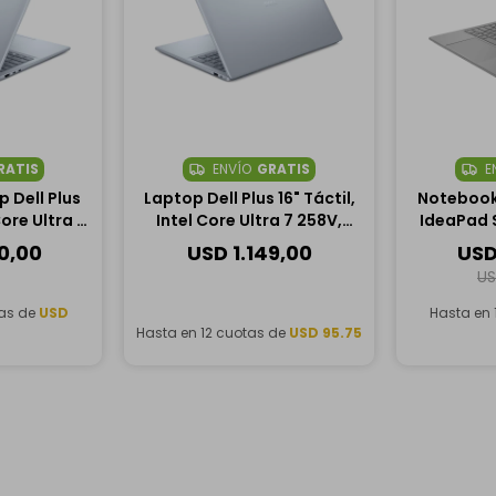
RATIS
ENVÍO
GRATIS
E
 Dell Plus
Laptop Dell Plus 16" Táctil,
Notebook
Core Ultra 7
Intel Core Ultra 7 258V,
IdeaPad S
, 1TB SSD
32GB RAM, 1TB SSD
OLED Táctil
90,00
USD
1.149,00
US
7 258V, 3
U
tas de
USD
Hasta en 
0
Hasta en 12 cuotas de
USD 95.75