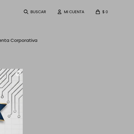
$
0
enta Corporativa
