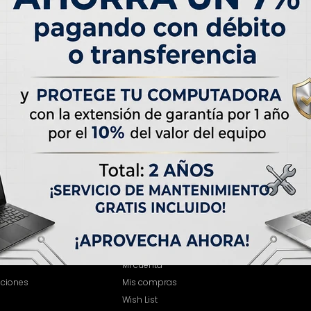
MI CUENTA
Mi cuenta
iciones
Mis compras
Wish List