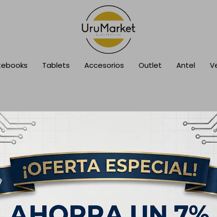
tebooks
Tablets
Accesorios
Outlet
Antel
V
cción.
sca en otras secciones de nuestro catálogo.