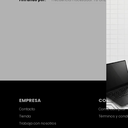
EMPRESA
COMPRA
Contacto
Como comprar
Tienda
Términos y cond
Trabaja con nosotros