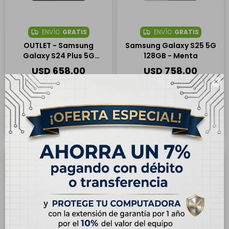
ENVÍO
GRATIS
ENVÍO
GRATIS
OUTLET - Samsung
Samsung Galaxy S25 5G
Galaxy S24 Plus 5G
128GB - Menta
256GB - Negro Ónix
USD
658,00
USD
758,00
USD
799,00
USD
770,00

Hasta en 12 cuotas de
Hasta en 12 cuotas de
USD 54.84
USD 63.17
29
21