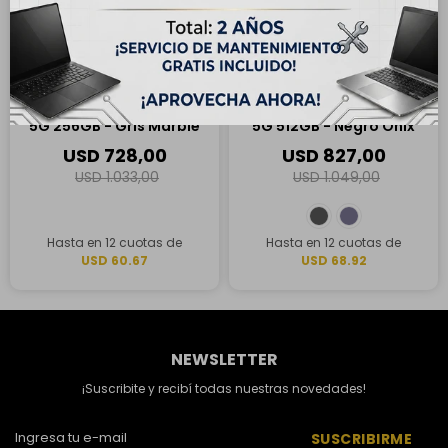
ENVÍO
GRATIS
ENVÍO
GRATIS
Samsung Galaxy S24 Plus
Samsung Galaxy S24 Plus
5G 256GB - Gris Marble
5G 512GB - Negro Ónix
USD
728,00
USD
827,00
USD
1.033,00
USD
1.049,00
Hasta en 12 cuotas de
Hasta en 12 cuotas de
USD 60.67
USD 68.92
NEWSLETTER
¡Suscribite y recibí todas nuestras novedades!
SUSCRIBIRME