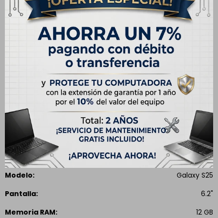
Envíos
Cambios y Devoluciones
Medios de pago
Especificaciones
CARACTERÍSTICAS
Capacidad
128 GB
Modelo
Galaxy S25
Pantalla
6.2"
Memoria RAM
12 GB