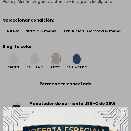
Galaxy. Diseño elegante, potencia y fotografía inteligente.
Seleccionar condición:
Nuevo
- Garantía 12 meses
Exhibición
- Garantía 18 meses
Elegí tu color
Menta
Azul Hielo
Plata
Azul Marino
Permanece conectado
Adaptador de corriente USB-C de 25W
48,00
USD

AGREGAR