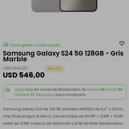
Envío gratis a todo el país
Samsung Galaxy S24 5G 128GB - Gris
Marble
USD
841,00
35
USD
546,00
Llega
hoy
en zonas de Montevideo, te
restan
08
horas
34
minutos
17
segundos
para comprarlo.
Samsung Galaxy S24 de 128 GB: pantalla AMOLED de 6,2" a 120 Hz,
chip Snapdragon 8 Gen 3, cámara triple de 50 MP + 12 MP + 10 MP,
selfie de 12 MP, batería de 4000 mAh y 8 GB de RAM. Rendimiento