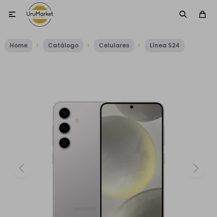

Home
Catálogo
Celulares
Línea S24