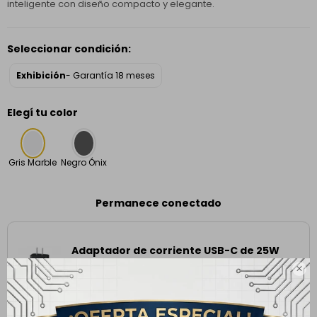
inteligente con diseño compacto y elegante.
Seleccionar condición:
Exhibición
- Garantía 18 meses
Elegí tu color
Gris Marble
Negro Ónix
Permanece conectado
Adaptador de corriente USB-C de 25W
48,00
USD

AGREGAR