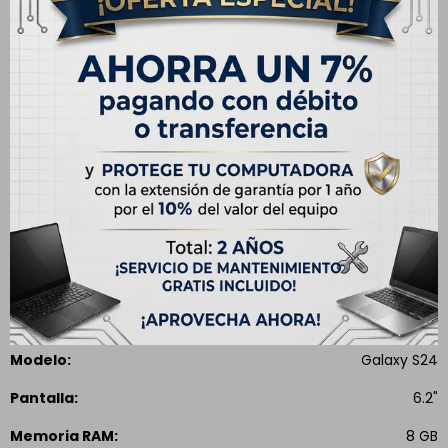
Envíos
Cambios y Devoluciones
Medios de pago
Especificaciones
CARACTERÍSTICAS
Capacidad
128 GB
Modelo
Galaxy S24
Pantalla
6.2"
Memoria RAM
8 GB