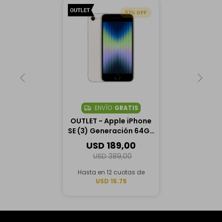
51
ENVÍO
GRATIS
OUTLET - Apple iPhone
SE (3) Generación 64GB
- Blanco Estelar
USD
189,00
USD
389,00
Hasta en 12 cuotas de
USD 15.75