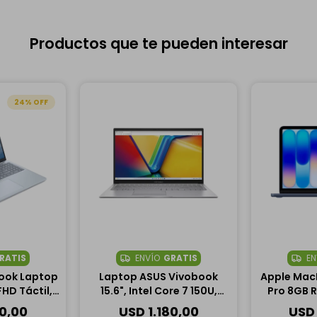
Productos que te pueden interesar
24
RATIS
ENVÍO
GRATIS
EN
ook Laptop
Laptop ASUS Vivobook
Apple MacB
 FHD Táctil,
15.6", Intel Core 7 150U,
Pro 8GB 
ra 9 288V,
16GB RAM, 1TB SSD
6CPU 
80,00
USD
1.180,00
USD