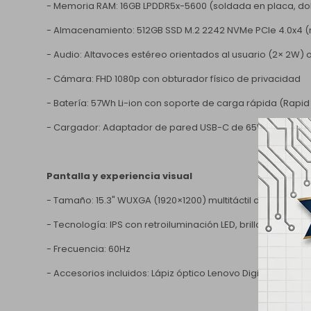
- Memoria RAM: 16GB LPDDR5x-5600 (soldada en placa, dob
- Almacenamiento: 512GB SSD M.2 2242 NVMe PCIe 4.0x4 (
- Audio: Altavoces estéreo orientados al usuario (2× 2W)
- Cámara: FHD 1080p con obturador físico de privacidad
- Batería: 57Wh Li-ion con soporte de carga rápida (Rapi
- Cargador: Adaptador de pared USB-C de 65W
Pantalla y experiencia visual
- Tamaño: 15.3" WUXGA (1920×1200) multitáctil de 10 puntos,
- Tecnología: IPS con retroiluminación LED, brillo de 300 nit
- Frecuencia: 60Hz
- Accesorios incluidos: Lápiz óptico Lenovo Digital Pen 2