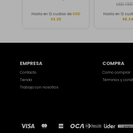
32GB RAM, 
USD
1.5
Hasta en 12 cuotas de
USD
Hasta en 12 cuo
33.25
98.3
EMPRESA
COMPRA
Contacto
Como comprar
Tienda
Términos y cond
Trabaja con nosotros