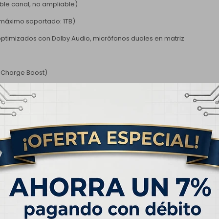
le canal, no ampliable)
máximo soportado: 1TB)
 optimizados con Dolby Audio, micrófonos duales en matriz
d Charge Boost)
 relación de aspecto 16:10
s, acabado brillante, superficie TÜV Low Blue Light