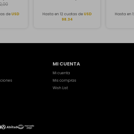
1TB SSD
62,00
tas de
USD
Hasta en 12 cuotas de
USD
Hasta en 
4
98.34
MI CUENTA
Mi cuenta
iciones
Mis compras
Wish List