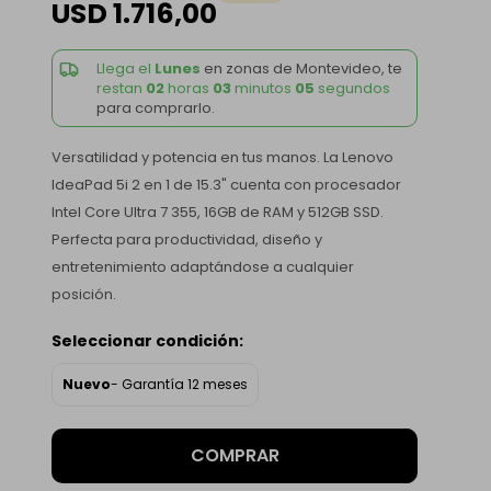
USD
1.716,00
Llega el
Lunes
en zonas de Montevideo, te
restan
02
horas
03
minutos
04
segundos
para comprarlo.
Versatilidad y potencia en tus manos. La Lenovo
IdeaPad 5i 2 en 1 de 15.3" cuenta con procesador
Intel Core Ultra 7 355, 16GB de RAM y 512GB SSD.
Perfecta para productividad, diseño y
entretenimiento adaptándose a cualquier
posición.
Seleccionar condición:
Nuevo
- Garantía 12 meses
COMPRAR