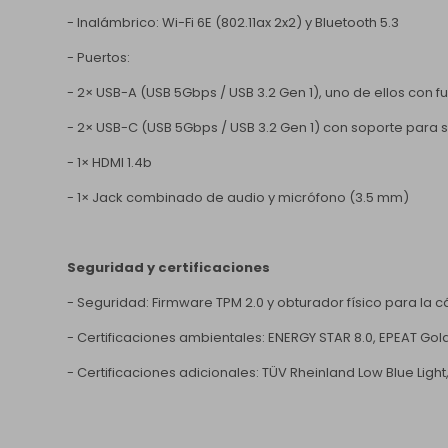
- Inalámbrico: Wi-Fi 6E (802.11ax 2x2) y Bluetooth 5.3
- Puertos:
- 2× USB-A (USB 5Gbps / USB 3.2 Gen 1), uno de ellos con 
- 2× USB-C (USB 5Gbps / USB 3.2 Gen 1) con soporte para su
- 1× HDMI 1.4b
- 1× Jack combinado de audio y micrófono (3.5 mm)
Seguridad y certificaciones
- Seguridad: Firmware TPM 2.0 y obturador físico para la
- Certificaciones ambientales: ENERGY STAR 8.0, EPEAT Gold,
- Certificaciones adicionales: TÜV Rheinland Low Blue Ligh