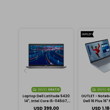
ENVÍO
GRATIS
ENVÍO
G
Laptop Dell Latitude 5420
OUTLET - Noteb
14", Intel Core i5-1145G7,
Dell 16 Plus 16"
16GB RAM, 256GB SSD
Intel Core Ult
USD
399,00
USD
1.1