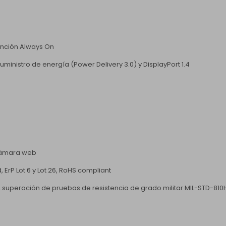
función Always On
ministro de energía (Power Delivery 3.0) y DisplayPort 1.4
 cámara web
 ErP Lot 6 y Lot 26, RoHS compliant
t, superación de pruebas de resistencia de grado militar MIL-STD-810