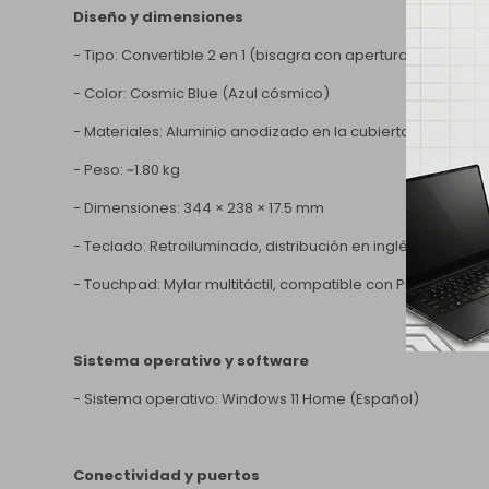
Diseño y dimensiones
- Tipo: Convertible 2 en 1 (bisagra con apertura de 360 gr
- Color: Cosmic Blue (Azul cósmico)
- Materiales: Aluminio anodizado en la cubierta superior (t
- Peso: ~1.80 kg
- Dimensiones: 344 × 238 × 17.5 mm
- Teclado: Retroiluminado, distribución en inglés (US) co
- Touchpad: Mylar multitáctil, compatible con Precision T
Sistema operativo y software
- Sistema operativo: Windows 11 Home (Español)
Conectividad y puertos