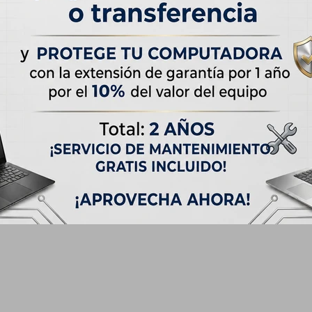
ados)
apa) y PC-ABS + 40% fibra de vidrio en la carcasa inferior
n pad numérico integrado
ouchPad (PTP)