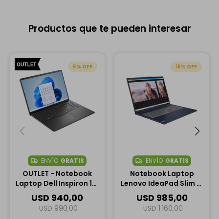
Productos que te pueden interesar
5
15
ENVÍO
GRATIS
ENVÍO
GRATIS
OUTLET - Notebook
Notebook Laptop
Laptop Dell Inspiron 16"
Lenovo IdeaPad Slim 5i
Táctil, AMD Ryzen 7
16" Táctil, Intel Core 7
USD
940,00
USD
985,00
250, 16GB RAM, 1TB SSD
240H, 16GB RAM, 1TB
USD
990,00
USD
1.160,00
SSD