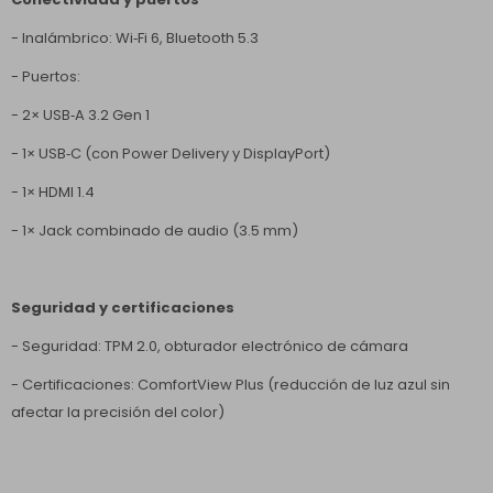
- Inalámbrico: Wi‑Fi 6, Bluetooth 5.3
- Puertos:
- 2× USB‑A 3.2 Gen 1
- 1× USB‑C (con Power Delivery y DisplayPort)
- 1× HDMI 1.4
- 1× Jack combinado de audio (3.5 mm)
Seguridad y certificaciones
- Seguridad: TPM 2.0, obturador electrónico de cámara
- Certificaciones: ComfortView Plus (reducción de luz azul sin
afectar la precisión del color)