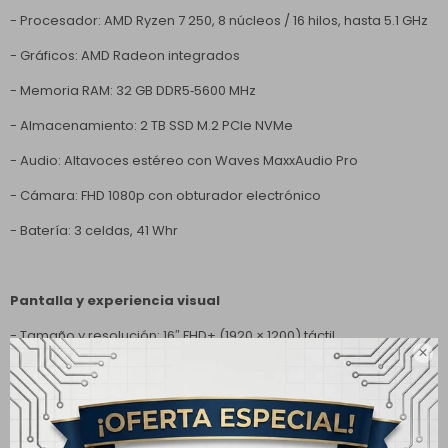
- Procesador: AMD Ryzen 7 250, 8 núcleos / 16 hilos, hasta 5.1 GHz
- Gráficos: AMD Radeon integrados
- Memoria RAM: 32 GB DDR5‑5600 MHz
- Almacenamiento: 2 TB SSD M.2 PCIe NVMe
- Audio: Altavoces estéreo con Waves MaxxAudio Pro
- Cámara: FHD 1080p con obturador electrónico
- Batería: 3 celdas, 41 Whr
Pantalla y experiencia visual
- Tamaño y resolución: 16″ FHD+ (1920 × 1200) táctil

- Tipo: TN, antirreflejo
- Formato: 16:10
- Frecuencia de actualización: 60 Hz