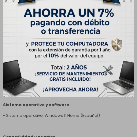
- Brillo: 300 nits
Diseño y dimensiones
- Color: Negro (Black)
- Teclado: Retroiluminado, inglés (US)
- Touchpad: Multitáctil de precisión
- Dimensiones: 356 × 251 × 18 mm
- Peso: 1.9 kg
Sistema operativo y software
- Sistema operativo: Windows 11 Home (Español)
Conectividad y puertos