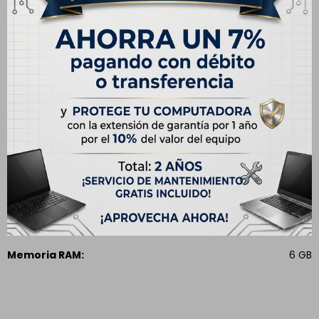
Medios de pago
Especificaciones
CARACTERÍSTICAS
Capacidad
128 GB
Modelo
iPhone 15
Pantalla
6.1"
Memoria RAM
6 GB