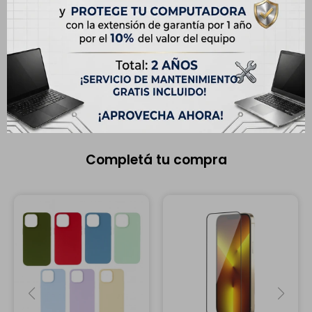
Modelo
iPhone 13 Pro Max
Pantalla
6.7"
Memoria RAM
6 GB
Completá tu compra