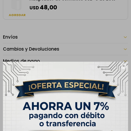
48,00
USD
AGREGAR
Envíos
Cambios y Devoluciones
Medios de pago

Especificaciones
CARACTERÍSTICAS
Capacidad
128 GB