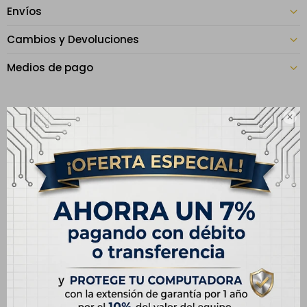
Envíos
Cambios y Devoluciones
Medios de pago

Especificaciones
CARACTERÍSTICAS
Capacidad
128 GB
Modelo
iPhone 13
Pantalla
6.1"
Memoria RAM
4 GB