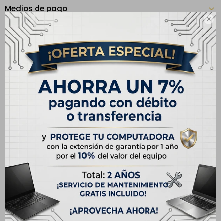
Medios de pago

Especificaciones
CARACTERÍSTICAS
Modelo
iPhone 13
Productos que te pueden interesar