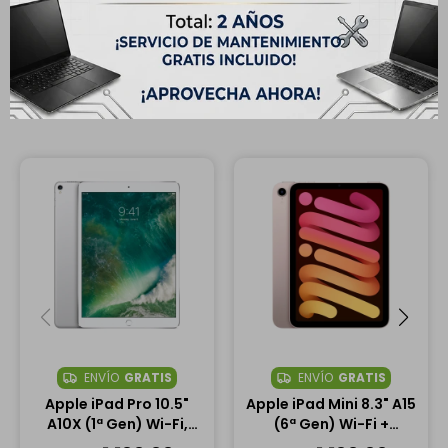
Productos que te pueden interesar
ENVÍO
GRATIS
ENVÍO
GRATIS
Apple iPad Pro 10.5"
Apple iPad Mini 8.3" A15
A10X (1ª Gen) Wi-Fi,
(6ª Gen) Wi-Fi +
256GB - Plata
Cellular, 64GB - Rosa