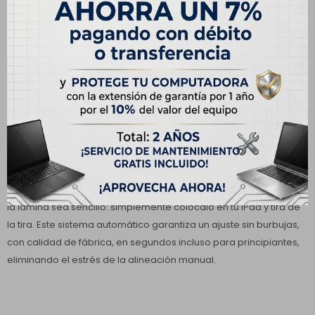
A2777, A2696).
Por favor, revise la parte inferior de su dispositivo para encontrar
el número de modelo.
Atención: No es compatible con iPad Air de 11 pulgadas, iPad Pro
de 11 pulgadas ni con iPad Air de 5ª y 4ª generación.
Marco de alineación automática:
Diseñado para usuarios que temen las burbujas y el
desalineamiento, nuestro marco de instalación hace que aplicar
la lámina sea sencillo: simplemente colócalo en tu iPad y tira de
la tira. Este sistema automático garantiza un ajuste sin burbujas,
con calidad de fábrica, en segundos incluso para principiantes,
eliminando el estrés de la alineación manual.