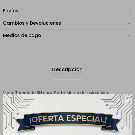
Envíos
Cambios y Devoluciones
Medios de pago
Descripción
Vidrio Templado 9H para iPad + Marco de instalación.

Compatible con:
iPad A16 11va generación 2025 (Modelos: A3354, A3355,
A3356).
iPad A16 10ma generación 2022 (Modelos: A3162, A2757,