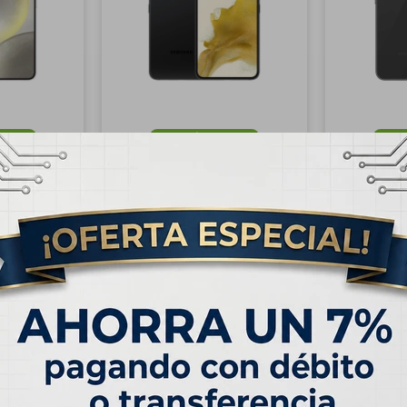
RATIS
ENVÍO
GRATIS
E
ung Galaxy
OUTLET - Samsung Galaxy
OUTLET -
Gris Marble
S22 5G 128GB - Negro
S23 FE 5G
Fantasma
USD
280,00
USD
299
USD
590,00
USD
340,00
 de
USD 39.17
Hasta en 12 cuotas de
USD 23.34
Hasta en 12 