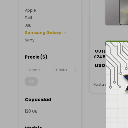
Apple
Dell
JBL
Samsung Galaxy
Sony
ENVÍO
G
OUTLET - Sams
Precio
($)
S24 5G 128GB - 
USD
470,00
OK
Hasta en 12 cuotas
Capacidad
128 GB