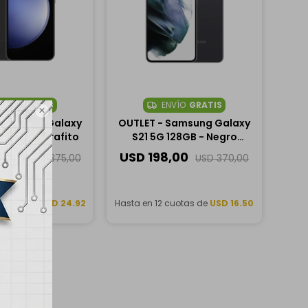
NVÍO
GRATIS
ENVÍO
GRATIS

 Samsung Galaxy
OUTLET - Samsung Galaxy
 128GB - Grafito
S21 5G 128GB - Negro
Fantasma
,00
USD
198,00
USD
375,00
USD
370,00
cuotas de
USD 24.92
Hasta en 12 cuotas de
USD 16.50