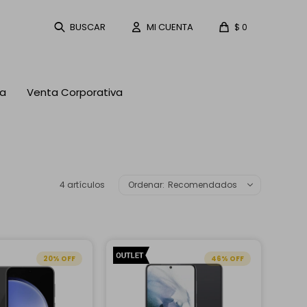
$
0
ta
Venta Corporativa
4 artículos
Recomendados
20
46