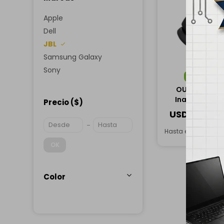
Apple
Dell
JBL
Samsung Galaxy
Sony
ENVÍO
G
OUTLET - Aur
Inalámbricos 
Precio
($)
675N
USD
85,00
Hasta en 12 cuotas
OK
Color