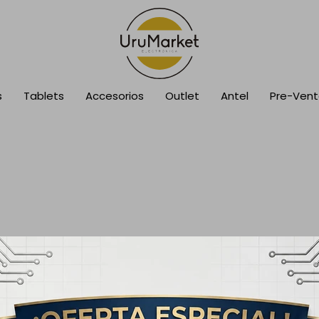
s
Tablets
Accesorios
Outlet
Antel
Pre-Ven
41
33