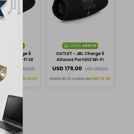
NVÍO
GRATIS
ENVÍO
GRATIS
- JBL Charge 5
OUTLET - JBL Charge 5
ortátil Wi-Fi SE
Altavoz Portátil Wi-Fi
,00
USD
179,00
USD
269,00
USD
269,00
 cuotas de
USD 14.92
Hasta en 12 cuotas de
USD 14.92