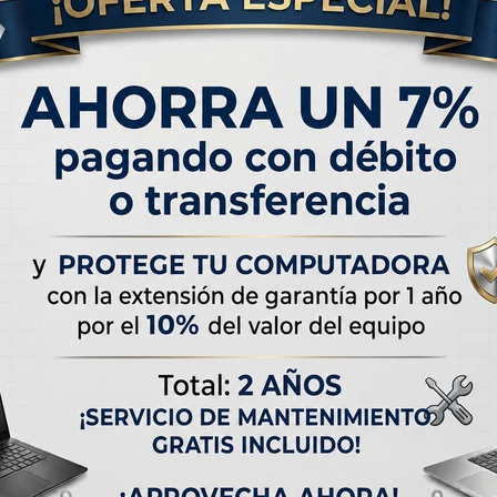
RATIS
ENVÍO
GRATIS
E
iculares
OUTLET - JBL Charge 5
OUTLET 
JBL Live
Altavoz Portátil Bluetooth
Altavoz P
C
USD
179,00
USD
179
USD
145,00
USD
269,00
 de
USD 7.09
Hasta en 12 cuotas de
USD 14.92
Hasta en 12