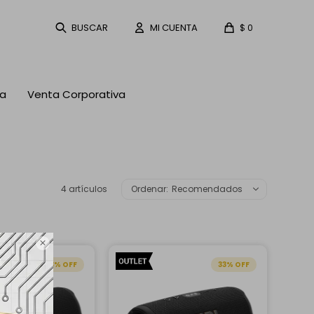
$
0
ta
Venta Corporativa
4 artículos
Recomendados

33
33