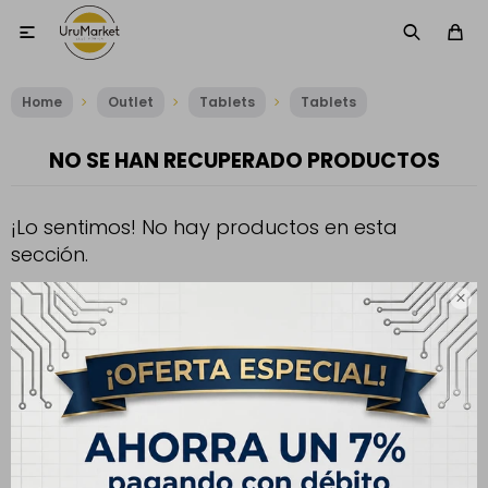

Home
Outlet
Tablets
Tablets
NO SE HAN RECUPERADO PRODUCTOS
¡Lo sentimos! No hay productos en esta
sección.
Inténtalo nuevamente con otros criterios de filtrado o busca en

otras secciones de nuestro catálogo.
Filtrando por:
Tablets
Tablets
Capacidad:
128 GB
Te recomendamos quitar:
Quitar filtros
Tablets