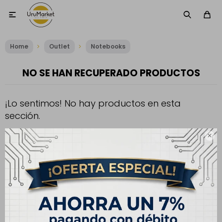

Home
Outlet
Notebooks
NO SE HAN RECUPERADO PRODUCTOS
¡Lo sentimos! No hay productos en esta
sección.
Inténtalo nuevamente con otros criterios de filtrado o busca en

otras secciones de nuestro catálogo.
Filtrando por:
Notebooks
Tipo pantalla:
OLED
Te recomendamos quitar:
Quitar filtros
Tipo pantalla:
OLED