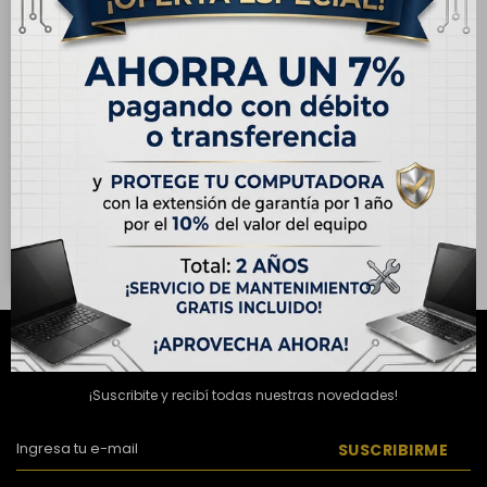
ENVÍO
GRATIS
OUTLET - Notebook
Laptop Dell Inspiron 16"
Táctil, AMD Ryzen 7 250,
USD
940,00
16GB RAM, 1TB SSD
USD
990,00
Hasta en 12 cuotas de
USD 78.34
NEWSLETTER
¡Suscribite y recibí todas nuestras novedades!
SUSCRIBIRME