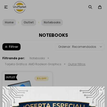

Home
Outlet
Notebooks
NOTEBOOKS
Recomendados
Filtrando por:
Notebooks
Tarjeta Gráfica:
AMD Radeon Graphics
Quitar filtros
5
